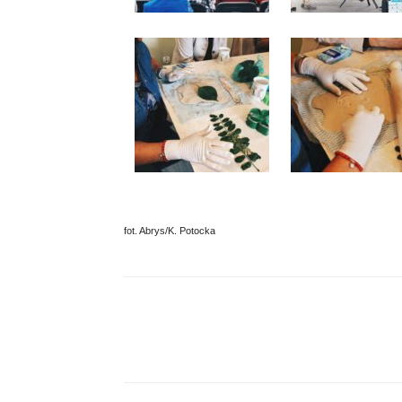
fot. Abrys/K. Potocka