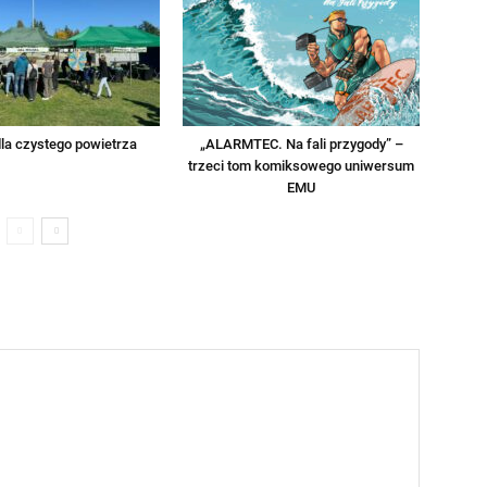
la czystego powietrza
„ALARMTEC. Na fali przygody” –
trzeci tom komiksowego uniwersum
EMU