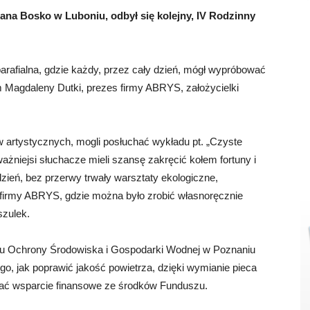
. Jana Bosko w Luboniu, odbył się kolejny, IV Rodzinny
 parafialna, gdzie każdy, przez cały dzień, mógł wypróbować
em Magdaleny Dutki, prezes firmy ABRYS, założycielki
w artystycznych, mogli posłuchać wykładu pt. „Czyste
ważniejsi słuchacze mieli szansę zakręcić kołem fortuny i
zień, bez przerwy trwały warsztaty ekologiczne,
 firmy ABRYS, gdzie można było zrobić własnoręcznie
szulek.
zu Ochrony Środowiska i Gospodarki Wodnej w Poznaniu
o, jak poprawić jakość powietrza, dzięki wymianie pieca
skać wsparcie finansowe ze środków Funduszu.