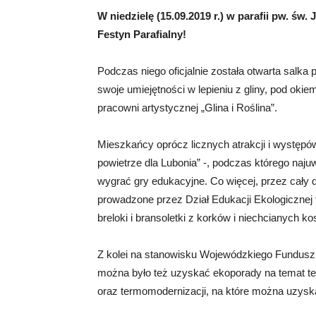
W niedzielę (15.09.2019 r.) w parafii pw. św
Festyn Parafialny!
Podczas niego oficjalnie została otwarta salka
swoje umiejętności w lepieniu z gliny, pod oki
pracowni artystycznej „Glina i Roślina”.
Mieszkańcy oprócz licznych atrakcji i występó
powietrze dla Lubonia” -, podczas którego naju
wygrać gry edukacyjne. Co więcej, przez cały d
prowadzone przez Dział Edukacji Ekologicznej
breloki i bransoletki z korków i niechcianych ko
Z kolei na stanowisku Wojewódzkiego Fundus
można było też uzyskać ekoporady na temat teg
oraz termomodernizacji, na które można uzy