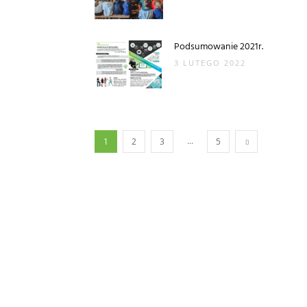
Podsumowanie 2021r.
3 LUTEGO 2022
...
1
2
3
5