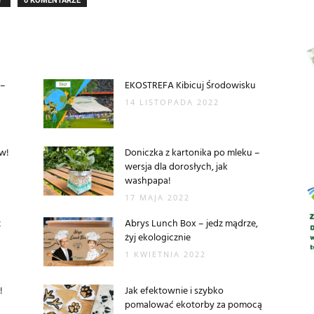
Y
0 KOMENTARZE
Abrys
 –
EKOSTREFA Kibicuj Środowisku
14 LISTOPADA 2022
ów!
Doniczka z kartonika po mleku –
wersja dla dorosłych, jak
washpapa!
17 MAJA 2022
z
Abrys Lunch Box – jedz mądrze,
żyj ekologicznie
1 KWIETNIA 2022
!
Jak efektownie i szybko
pomalować ekotorby za pomocą