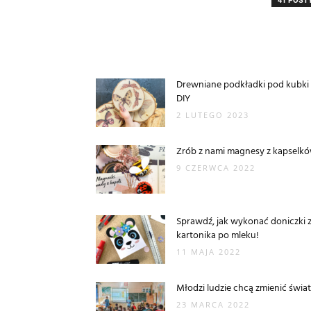
41 POST
Drewniane podkładki pod kubki
DIY
2 LUTEGO 2023
Zrób z nami magnesy z kapselk
9 CZERWCA 2022
Sprawdź, jak wykonać doniczki 
kartonika po mleku!
11 MAJA 2022
Młodzi ludzie chcą zmienić świat
23 MARCA 2022