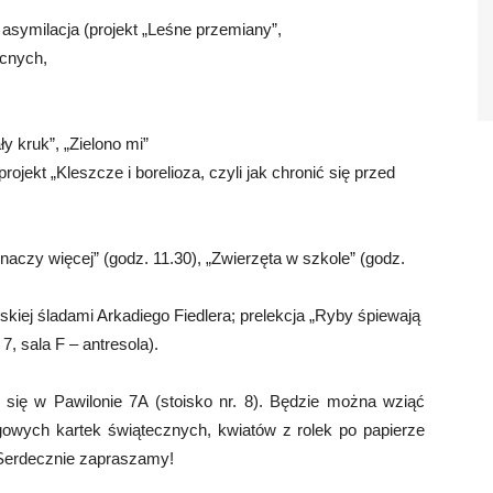
asymilacja (projekt „Leśne przemiany”,
ocnych,
ły kruk”, „Zielono mi”
ekt „Kleszcze i borelioza, czyli jak chronić się przed
 znaczy więcej” (godz. 11.30), „Zwierzęta w szkole” (godz.
kiej śladami Arkadiego Fiedlera; prelekcja „Ryby śpiewają
 7, sala F – antresola).
 się w Pawilonie 7A (stoisko nr. 8). Będzie można wziąć
ngowych kartek świątecznych, kwiatów z rolek po papierze
. Serdecznie zapraszamy!