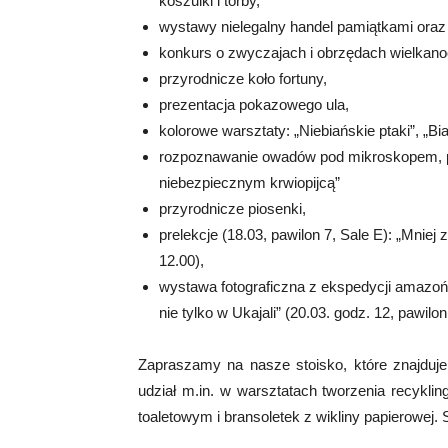
koszulki i torby,
wystawy nielegalny handel pamiątkami oraz 
konkurs o zwyczajach i obrzędach wielkan
przyrodnicze koło fortuny,
prezentacja pokazowego ula,
kolorowe warsztaty: „Niebiańskie ptaki”, „Bia
rozpoznawanie owadów pod mikroskopem, proj
niebezpiecznym krwiopijcą”
przyrodnicze piosenki,
prelekcje (18.03, pawilon 7, Sale E): „Mniej
12.00),
wystawa fotograficzna z ekspedycji amazońs
nie tylko w Ukajali” (20.03. godz. 12, pawilon
Zapraszamy na nasze stoisko, które znajduje
udział m.in. w warsztatach tworzenia recykli
toaletowym i bransoletek z wikliny papierowej