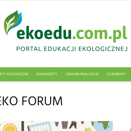
ATY EKOLOGICZNE
EKOGADŻETY
CIEKAWE REALIZACJE
CO ROBIMY?
Edukacja
 EKO FORUM
ekologiczna