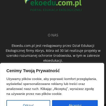
O NAS
Ekoedu.com.pl jest redagowany przez Dział Edukacji
Ekologicznej firmy Abrys, która od 30 lat realizuje projekty w
szeroko rozumianej ochronie środowiska, w tym w zakresie
ekoedukacji.
Cenimy Twoją Prywatność
ŚLEDŹ NAS
Używamy plików cookie, aby poprawić komfort przeglądania,
wyświetlać spersonalizowane reklamy lub treści oraz
analizować nasz ruch. Klikając „Akceptuj”, wyrażasz zgodę
na używanie przez nas plików cookie.
Odrzuć
Akceptuj