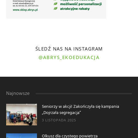
ŚLEDŹ NAS NA INSTAGRAM
@ABRYS_EKOEDUKACJA
Najnowsze
Seniorzy w akcji! Zakończyła się kampania
„Dojrzała segregacja”
3 LISTOPADA 2025
Olkusz dla czystego powietrza