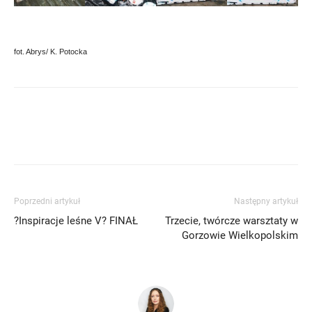
fot. Abrys/ K. Potocka
Poprzedni artykuł
Następny artykuł
?Inspiracje leśne V? FINAŁ
Trzecie, twórcze warsztaty w
Gorzowie Wielkopolskim