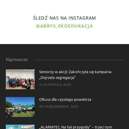
ŚLEDŹ NAS NA INSTAGRAM
@ABRYS_EKOEDUKACJA
Najnowsze
Seniorzy w akcji! Zakończyła się kampania
„Dojrzała segregacja”
3 LISTOPADA 2025
Olkusz dla czystego powietrza
30 PAŹDZIERNIKA 2025
„ALARMTEC. Na fali przygody” – trzeci tom