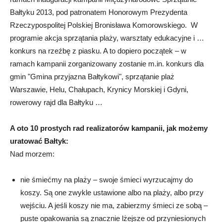
Bałtyku 2013, pod patronatem Honorowym Prezydenta
Rzeczypospolitej Polskiej Bronisława Komorowskiego. W
programie akcja sprzątania plaży, warsztaty edukacyjne i …
konkurs na rzeźbę z piasku. A to dopiero początek – w
ramach kampanii zorganizowany zostanie m.in. konkurs dla
gmin "Gmina przyjazna Bałtykowi", sprzątanie plaż
Warszawie, Helu, Chałupach, Krynicy Morskiej i Gdyni,
rowerowy rajd dla Bałtyku …
A oto 10 prostych rad realizatorów kampanii, jak możemy
uratować Bałtyk:
Nad morzem:
nie śmiećmy na plaży – swoje śmieci wyrzucajmy do
koszy. Są one zwykle ustawione albo na plaży, albo przy
wejściu. A jeśli koszy nie ma, zabierzmy śmieci ze sobą –
puste opakowania są znacznie lżejsze od przyniesionych