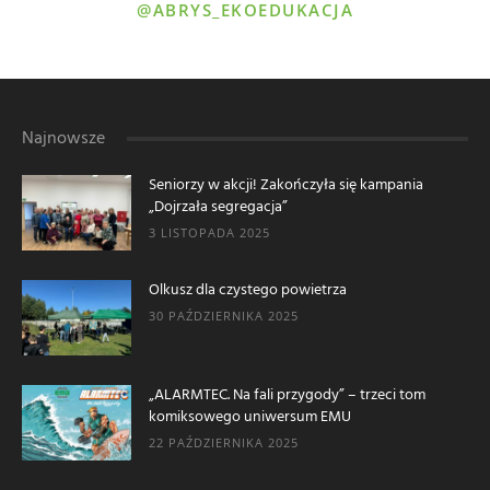
@ABRYS_EKOEDUKACJA
Najnowsze
Seniorzy w akcji! Zakończyła się kampania
„Dojrzała segregacja”
3 LISTOPADA 2025
Olkusz dla czystego powietrza
30 PAŹDZIERNIKA 2025
„ALARMTEC. Na fali przygody” – trzeci tom
komiksowego uniwersum EMU
22 PAŹDZIERNIKA 2025