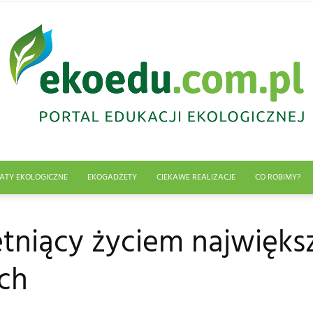
ATY EKOLOGICZNE
EKOGADŻETY
CIEKAWE REALIZACJE
CO ROBIMY?
Edukacja
tętniący życiem najwięk
ch
ekologiczna