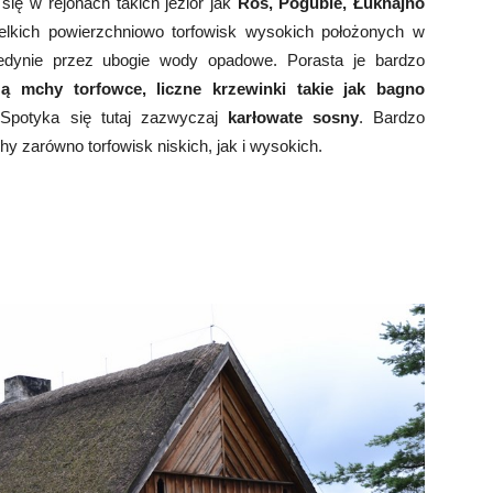
ię w rejonach takich jezior jak
Roś, Pogubie, Łuknajno
elkich powierzchniowo torfowisk wysokich położonych w
jedynie przez ubogie wody opadowe. Porasta je bardzo
zą mchy torfowce, liczne krzewinki takie jak bagno
potyka się tutaj zazwyczaj
karłowate sosny
. Bardzo
y zarówno torfowisk niskich, jak i wysokich.