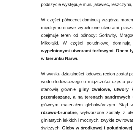
podszycie występuje m.in. jałowiec, leszczyna, 
W części północnej dominują wzgórza moren
międzymorenowe wypełnione utworami piaszczy
obejmuje teren od północy: Sorkwity, Mrągo
Mikołajki. W części południowej dominują 
wypełnionymi utworami torfowymi. Dnem ty
w kierunku Narwi.
W wyniku działalności lodowca region został 
wodno-lodowcowego o miąższości często prz
stanowią głównie
gliny zwałowe, utwory k
przemieszane, a na terenach sandrowych u
głównym materiałem glebotwórczym. Stąd w
rdzawo-brunatne
, wytworzone zostały z ut
gliniastych lekkich i mocnych, zwykle żwirowa
świeżych.
Gleby
w środkowej i południowej