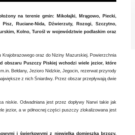
ożony na terenie gmin: Mikołajki, Mrągowo, Piecki,
, Pisz, Ruciane-Nida, Dźwierzuty, Rozogi, Szczytno,
rskim, Kolno, Turośl w województwie podlaskim oraz
 Krajobrazowego oraz do Niziny Mazurskiej. Powierzchnia
d obszaru Puszczy Piskiej wchodzi wiele jezior, które
m.in. Bełdany, Jezioro Nidzkie, Jegocin, rezerwat przyrody
 największe z nich Śniardwy. Przez obszar przepływają dwie
ska niskie. Odwadniana jest przez dopływy Narwi takie jak
ele jezior, a w północnej części puszczy zlokalizowana jest
nowymi i świerkowymi z niewielką domieszką brzozy,