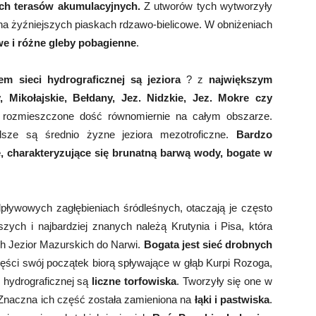
ch terasów akumulacyjnych.
Z utworów tych wytworzyły
a na żyźniejszych piaskach rdzawo-bielicowe. W obniżeniach
e i różne gleby pobagienne
.
m sieci hydrograficznej są jeziora
? z
największym
, Mikołajskie, Bełdany, Jez. Nidzkie, Jez. Mokre czy
ą rozmieszczone dość równomiernie na całym obszarze.
adsze są średnio żyzne jeziora mezotroficzne.
Bardzo
ne, charakteryzujące się brunatną barwą wody, bogate w
ływowych zagłębieniach śródleśnych, otaczają je często
zych i najbardziej znanych należą Krutynia i Pisa, która
h Jezior Mazurskich do Narwi.
Bogata jest sieć drobnych
zęści swój początek biorą spływające w głąb Kurpi Rozoga,
hydrograficznej są
liczne torfowiska
. Tworzyły się one w
. Znaczna ich część została zamieniona na
łąki i pastwiska
.