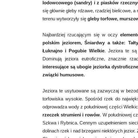
lodowcowego (sandry) i z piasków rzeczny
się głównie gleby rdzawe, rzadziej bielicowe, 
terenu wytworzyły się
gleby torfowe, murszow
Najbardziej rzucającym się w oczy
elemente
polskim jeziorem, Śniardwy a także: Tałty
Łuknajno i Pogubie Wielkie
. Jeziora te s
Dominują jeziora eutroficzne, znacznie rz
interesujące są ubogie jeziorka dystroficz
związki humusowe.
Jeziora te usytuowane są zazwyczaj w bezodp
torfowiska wysokie. Spośród rzek do najwięks
odprowadza wody z południowej części Wielkic
rzeczek strumieni i rowów
. W południowej c
Szkwa i Rybnica. Cennym uzupełnieniem sieci 
dolinach rzek i nad brzegami niektórych jezior