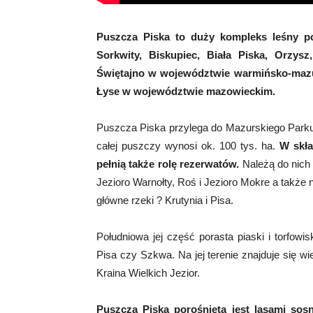
Puszcza Piska to duży kompleks leśny poł
Sorkwity, Biskupiec, Biała Piska, Orzysz
Świętajno w województwie warmińsko-mazu
Łyse w województwie mazowieckim.
Puszcza Piska przylega do Mazurskiego Parku
całej puszczy wynosi ok. 100 tys. ha.
W skła
pełnią także rolę rezerwatów.
Należą do nich 
Jezioro Warnołty, Roś i Jezioro Mokre a także
główne rzeki ? Krutynia i Pisa.
Południowa jej część porasta piaski i torfowi
Pisa czy Szkwa. Na jej terenie znajduje się wi
Kraina Wielkich Jezior.
Puszcza Piska porośnięta jest lasami sos