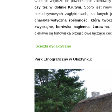
Obecnie większe ich powierzchnie zachowały s
czy też w dolinie Krutyni.
Sporo jest niewi
bezodpływowych zagłębieniach, zasilanych 
charakterystyczna roślinność, którą twor
zwyczajne, borówka bagienna, żurawina.
S
ciekawe są torfowiska przejściowe łączące cech
Ścieżki dydaktyczne
Park Etnograficzny w Olsztynku: