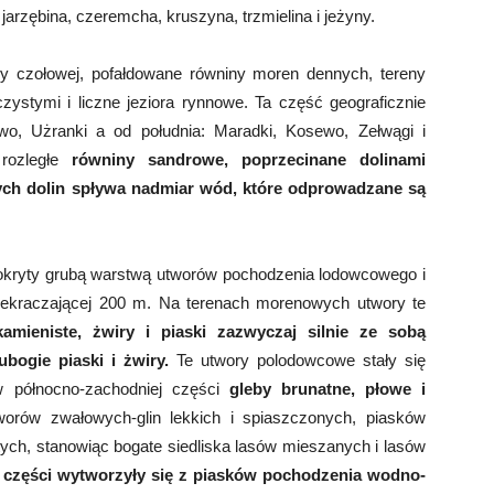
jarzębina, czeremcha, kruszyna, trzmielina i jeżyny.
y czołowej, pofałdowane równiny moren dennych, tereny
stymi i liczne jeziora rynnowe. Ta część geograficznie
wo, Użranki a od południa: Maradki, Kosewo, Zełwągi i
rozległe
równiny sandrowe, poprzecinane dolinami
ch dolin spływa nadmiar wód, które odprowadzane są
pokryty grubą warstwą utworów pochodzenia lodowcowego i
ekraczającej 200 m. Na terenach morenowych utwory te
amieniste, żwiry i piaski zazwyczaj silnie ze sobą
bogie piaski i żwiry.
Te utwory polodowcowe stały się
 północno-zachodniej części
gleby brunatne, płowe i
worów zwałowych-glin lekkich i spiaszczonych, piasków
tych, stanowiąc bogate siedliska lasów mieszanych i lasów
 części wytworzyły się z piasków pochodzenia wodno-