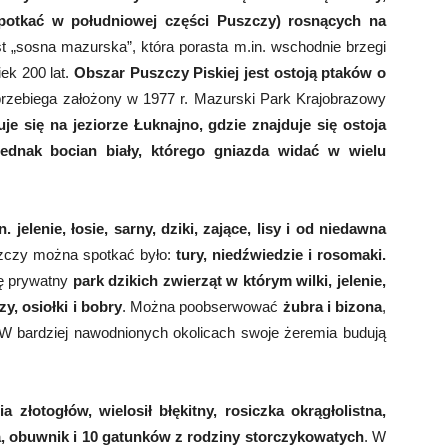
spotkać w południowej części Puszczy) rosnących na
t „sosna mazurska”, która porasta m.in. wschodnie brzegi
k 200 lat.
Obszar Puszczy Piskiej jest ostoją ptaków o
rzebiega założony w 1977 r. Mazurski Park Krajobrazowy
je się na jeziorze Łuknajno, gdzie znajduje się ostoja
ednak bocian biały, którego gniazda widać w wielu
jelenie, łosie, sarny, dziki, zające, lisy i od niedawna
czy można spotkać było:
tury, niedźwiedzie i rosomaki.
ę prywatny
park dzikich zwierząt w którym wilki, jelenie,
zy, osiołki i bobry
. Można poobserwować
żubra i bizona
,
 W bardziej nawodnionych okolicach swoje żeremia budują
ilia złotogłów, wielosił błękitny, rosiczka okrągłolistna,
, obuwnik i 10 gatunków z rodziny storczykowatych
. W