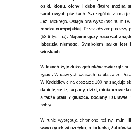
osiki, klonu, olchy i dębu (które można 
sandrowych piaskach.
Szczególnie znana jes
Jez. Mokrego. Osiąga ona wysokość 40 m i wie
randze europejskiej
. Przez obszar puszczy p
(53,6 tys. ha).
Najcenniejszy rezerwat znajdu
łabędzia niemego. Symbolem parku jest j
wioskach.
W lasach żyje dużo gatunków zwierząt: m.in. 
rysie .
W dawnych czasach na obszarze Pusz
W Kadzidłowie na obszarze 100 ha znajduje si
daniele, łosie, tarpany, dziki, miniaturowe ko
a także
ptaki ? głuszce, bociany i żurawie
.
bobry.
W runie występują chronione rośliny, m.in.
l
wawrzynek wilczełyko, miodunka, żubrówka