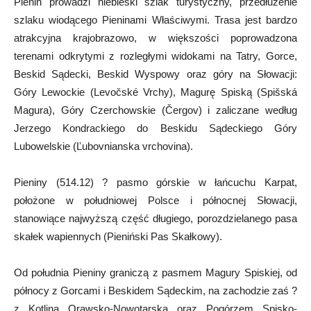
Pienin prowadzi niebieski szlak turystyczny, przedłużenie
szlaku wiodącego Pieninami Właściwymi. Trasa jest bardzo
atrakcyjna krajobrazowo, w większości poprowadzona
terenami odkrytymi z rozległymi widokami na Tatry, Gorce,
Beskid Sądecki, Beskid Wyspowy oraz góry na Słowacji:
Góry Lewockie (Levočské Vrchy), Magurę Spiską (Spišská
Magura), Góry Czerchowskie (Čergov) i zaliczane według
Jerzego Kondrackiego do Beskidu Sądeckiego Góry
Lubowelskie (Ľubovnianska vrchovina).
Pieniny (514.12) ? pasmo górskie w łańcuchu Karpat,
położone w południowej Polsce i północnej Słowacji,
stanowiące najwyższą część długiego, porozdzielanego pasa
skałek wapiennych (Pieniński Pas Skałkowy).
Od południa Pieniny graniczą z pasmem Magury Spiskiej, od
północy z Gorcami i Beskidem Sądeckim, na zachodzie zaś ?
z Kotliną Orawsko-Nowotarską oraz Pogórzem Spisko-