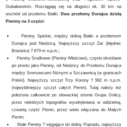
Gubałowskim. Rozciągają się na długości ok. 30 km na
wschód od przełomu Białki.
Dwa przełomy Dunajca dzielą
Pieniny na 3 części:
Pieniny Spiskie, między doliną Białki a przełomem
Dunajca pod Niedzicą. Najwyższy szczyt Żar (błędnie:
Branisko) ? 879 m n.p.m.;
Pieniny Środkowe (Pieniny Właściwe), często określane
po prostu jako Pieniny, od Niedzicy do Przełomu Dunajca
między Sromowcami Niżnymi a Szczawnicą (w granicach
Polski). Najwyższy szczyt Trzy Korony ? 982 m n.p.m.
(najwybitniejszy szczyt całych Pienin). Tutaj należy też
położona całkowicie po słowackiej stronie Grupa Golicy,
przez niektórych topografów wyodrębniana w oddzielną,
czwartą część Pienin, przez wielu włączana do Małych
Pienin;
Małe Pieniny ? sięgające do doliny Popradu, najwyższy