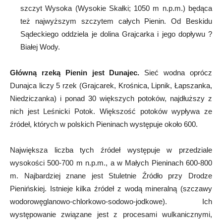
szczyt Wysoka (Wysokie Skałki; 1050 m n.p.m.) będąca
też najwyższym szczytem całych Pienin. Od Beskidu
Sądeckiego oddziela je dolina Grajcarka i jego dopływu ?
Białej Wody.
Główną rzeką Pienin jest Dunajec.
Sieć wodna oprócz
Dunajca liczy 5 rzek (Grajcarek, Krośnica, Lipnik, Łapszanka,
Niedziczanka) i ponad 30 większych potoków, najdłuższy z
nich jest Leśnicki Potok. Większość potoków wypływa ze
źródeł, których w polskich Pieninach występuje około 600.
Największa liczba tych źródeł występuje w przedziale
wysokości 500-700 m n.p.m., a w Małych Pieninach 600-800
m. Najbardziej znane jest Stuletnie Źródło przy Drodze
Pienińskiej. Istnieje kilka źródeł z wodą mineralną (szczawy
wodorowęglanowo-chlorkowo-sodowo-jodkowe). Ich
występowanie związane jest z procesami wulkanicznymi,