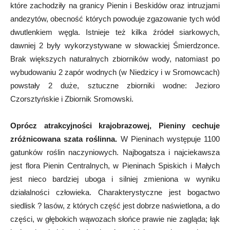
które zachodziły na granicy Pienin i Beskidów oraz intruzjami
andezytów, obecność których powoduje zgazowanie tych wód
dwutlenkiem węgla. Istnieje też kilka źródeł siarkowych,
dawniej 2 były wykorzystywane w słowackiej Śmierdzonce.
Brak większych naturalnych zbiorników wody, natomiast po
wybudowaniu 2 zapór wodnych (w Niedzicy i w Sromowcach)
powstały 2 duże, sztuczne zbiorniki wodne: Jezioro
Czorsztyńskie i Zbiornik Sromowski.
Oprócz atrakcyjności krajobrazowej, Pieniny cechuje
zróżnicowana szata roślinna.
W Pieninach występuje 1100
gatunków roślin naczyniowych. Najbogatsza i najciekawsza
jest flora Pienin Centralnych, w Pieninach Spiskich i Małych
jest nieco bardziej uboga i silniej zmieniona w wyniku
działalności człowieka. Charakterystyczne jest bogactwo
siedlisk ? lasów, z których część jest dobrze naświetlona, a do
części, w głębokich wąwozach słońce prawie nie zagląda; łąk