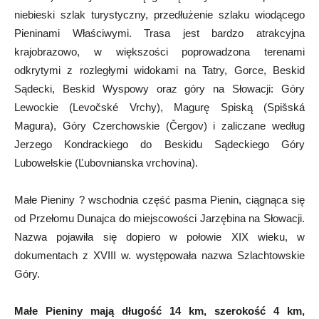
niebieski szlak turystyczny, przedłużenie szlaku wiodącego
Pieninami Właściwymi. Trasa jest bardzo atrakcyjna
krajobrazowo, w większości poprowadzona terenami
odkrytymi z rozległymi widokami na Tatry, Gorce, Beskid
Sądecki, Beskid Wyspowy oraz góry na Słowacji: Góry
Lewockie (Levočské Vrchy), Magurę Spiską (Spišská
Magura), Góry Czerchowskie (Čergov) i zaliczane według
Jerzego Kondrackiego do Beskidu Sądeckiego Góry
Lubowelskie (Ľubovnianska vrchovina).
Małe Pieniny ? wschodnia część pasma Pienin, ciągnąca się
od Przełomu Dunajca do miejscowości Jarzębina na Słowacji.
Nazwa pojawiła się dopiero w połowie XIX wieku, w
dokumentach z XVIII w. występowała nazwa Szlachtowskie
Góry.
Małe Pieniny mają długość 14 km, szerokość 4 km,