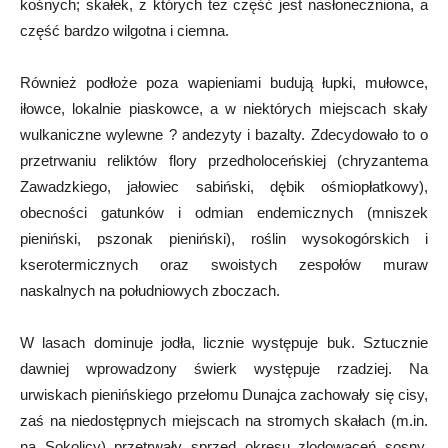
kośnych; skałek, z których też część jest nasłoneczniona, a
część bardzo wilgotna i ciemna.
Również podłoże poza wapieniami budują łupki, mułowce,
iłowce, lokalnie piaskowce, a w niektórych miejscach skały
wulkaniczne wylewne ? andezyty i bazalty. Zdecydowało to o
przetrwaniu reliktów flory przedholoceńskiej (chryzantema
Zawadzkiego, jałowiec sabiński, dębik ośmiopłatkowy),
obecności gatunków i odmian endemicznych (mniszek
pieniński, pszonak pieniński), roślin wysokogórskich i
kserotermicznych oraz swoistych zespołów muraw
naskalnych na południowych zboczach.
W lasach dominuje jodła, licznie występuje buk. Sztucznie
dawniej wprowadzony świerk występuje rzadziej. Na
urwiskach pienińskiego przełomu Dunajca zachowały się cisy,
zaś na niedostępnych miejscach na stromych skałach (m.in.
na Sokolicy) przetrwały sprzed okresu zlodowaceń sosny,