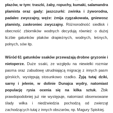
płazów, w tym: traszki, żaby, ropuchy, kumaki, salamandra
plamista oraz gady: jaszczurki: zwinka i żyworodna,
padalec zwyczajny, węże: żmija zygzakowata, gniewosz
plamisty, zaskroniec zwyczajny.
Różnorodność siedlisk i
obecność zbiorników wodnych decydują również o dużej
liczbie gatunków ptaków drapieżnych, wodnych, leśnych,
polnych, sów itp.
Wśród 61 gatunków ssaków przeważają drobne gryzonie i
nietoperze.
Duże ssaki, ze względu na niewielki rozmiar
pasma oraz zabudowę utrudniającą migrację z innych pasm
górskich, występują stosunkowo rzadko.
Żyją tutaj dziki,
sarny i jelenie, w dolinie Dunajca wydry, natomiast
populację rysia ocenia się na kilka sztuk.
Żbik
prawdopodobniej już nie występuje, natomiast obserwowane
ślady wilka i niedźwiedzia pochodzą od zwierząt
zachodzących tutaj z innych obszarów, np. Magury Spiskiej.