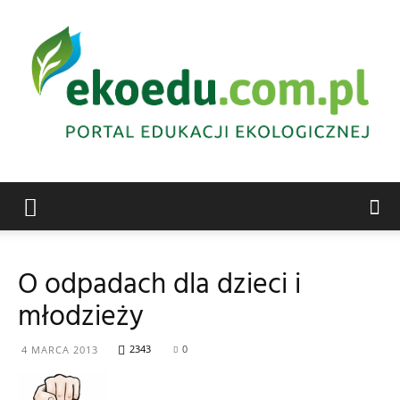
Edukacja
O odpadach dla dzieci i
młodzieży
ekologiczna
2343
0
4 MARCA 2013
Abrys