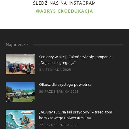
ŚLEDŹ NAS NA INSTAGRAM
@ABRYS_EKOEDUKACJA
Najnowsze
Seniorzy w akcji! Zakończyła się kampania
„Dojrzała segregacja”
3 LISTOPADA 2025
Olkusz dla czystego powietrza
30 PAŹDZIERNIKA 2025
„ALARMTEC. Na fali przygody” – trzeci tom
komiksowego uniwersum EMU
22 PAŹDZIERNIKA 2025