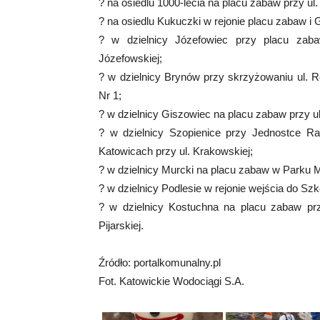
? na osiedlu 1000-lecia na placu zabaw przy ul.
? na osiedlu Kukuczki w rejonie placu zabaw i 
? w dzielnicy Józefowiec przy placu zab
Józefowskiej;
? w dzielnicy Brynów przy skrzyżowaniu ul. Ro
Nr 1;
? w dzielnicy Giszowiec na placu zabaw przy u
? w dzielnicy Szopienice przy Jednostce R
Katowicach przy ul. Krakowskiej;
? w dzielnicy Murcki na placu zabaw w Parku M
? w dzielnicy Podlesie w rejonie wejścia do Sz
? w dzielnicy Kostuchna na placu zabaw pr
Pijarskiej.
Źródło: portalkomunalny.pl
Fot. Katowickie Wodociągi S.A.