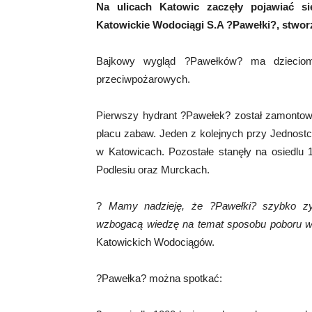
Na ulicach Katowic zaczęły pojawiać s
Katowickie Wodociągi S.A ?Pawełki?, stwor
Bajkowy wygląd ?Pawełków? ma dziecio
przeciwpożarowych.
Pierwszy hydrant ?Pawełek? został zamontowa
placu zabaw. Jeden z kolejnych przy Jednost
w Katowicach. Pozostałe stanęły na osiedlu 
Podlesiu oraz Murckach.
?
Mamy nadzieję, że ?Pawełki? szybko z
wzbogacą wiedzę na temat sposobu poboru wo
Katowickich Wodociągów.
?Pawełka? można spotkać: