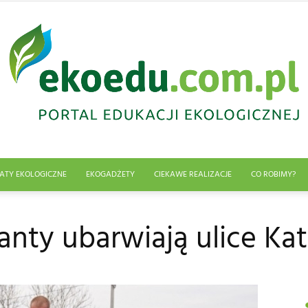
ATY EKOLOGICZNE
EKOGADŻETY
CIEKAWE REALIZACJE
CO ROBIMY?
Edukacja
nty ubarwiają ulice Ka
ekologiczna