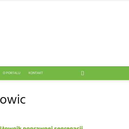
O PORTALU
KONTAKT
towic