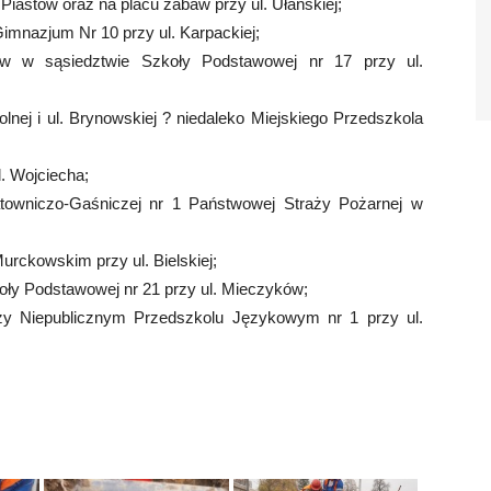
 Piastów oraz na placu zabaw przy ul. Ułańskiej;
Gimnazjum Nr 10 przy ul. Karpackiej;
aw w sąsiedztwie Szkoły Podstawowej nr 17 przy ul.
lnej i ul. Brynowskiej ? niedaleko Miejskiego Przedszkola
l. Wojciecha;
atowniczo-Gaśniczej nr 1 Państwowej Straży Pożarnej w
urckowskim przy ul. Bielskiej;
koły Podstawowej nr 21 przy ul. Mieczyków;
zy Niepublicznym Przedszkolu Językowym nr 1 przy ul.