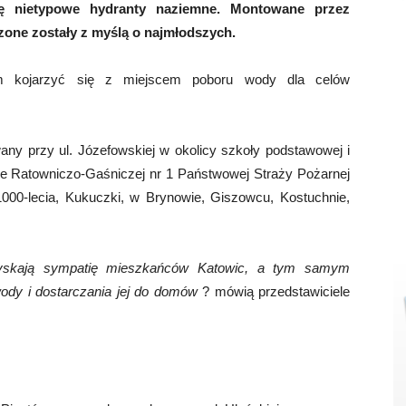
ię nietypowe hydranty naziemne. Montowane przez
zone zostały z myślą o najmłodszych.
m kojarzyć się z miejscem poboru wody dla celów
ny przy ul. Józefowskiej w okolicy szkoły podstawowej i
ce Ratowniczo-Gaśniczej nr 1 Państwowej Straży Pożarnej
1000-lecia, Kukuczki, w Brynowie, Giszowcu, Kostuchnie,
yskają sympatię mieszkańców Katowic, a tym samym
dy i dostarczania jej do domów
? mówią przedstawiciele