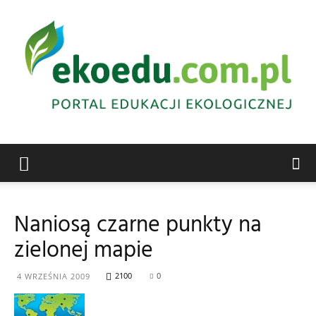
Edukacja
Naniosą czarne punkty na
zielonej mapie
ekologiczna
2100
0
4 WRZEŚNIA 2009
Abrys