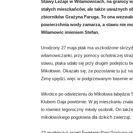
Stawy Leżaje w Wilamowicach, na granicy w
stałych mieszkańców, ale także uważnych ob
zbiorników Grażyna Faruga. To ona wezwała
powierzchnia wody zamarza, a stawu nie m
Wilamowic imieniem Stefan.
Urodzony 27 maja ptak ma uszkodzone skrzydło,
wilamowiczanki, przy pomocy ochotniczej stra
stawu, ptaka udało się przy drugim podejściu 
Mikołowie. Okazało się, że pozostanie tu już 
Zimę spędzi, więc w podgrzewanym basenie wśr
Wkrótce po odwiezieniu do Mikołowa łabędzia 
Klubem Gaja powtórnie. W jej mieszkaniu znala
to również tegoroczny młody osobnik. On także 
mikołowskiego pogotowia dla dzikich zwierząt.
23 grudnia tuż przed Świętami Pani Grażyna sk