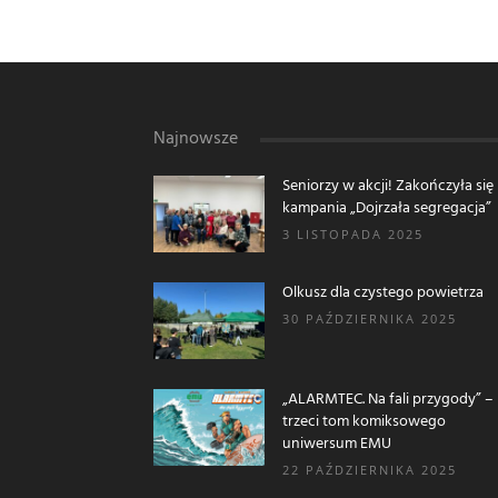
Najnowsze
Seniorzy w akcji! Zakończyła się
kampania „Dojrzała segregacja”
3 LISTOPADA 2025
Olkusz dla czystego powietrza
30 PAŹDZIERNIKA 2025
„ALARMTEC. Na fali przygody” –
trzeci tom komiksowego
uniwersum EMU
22 PAŹDZIERNIKA 2025