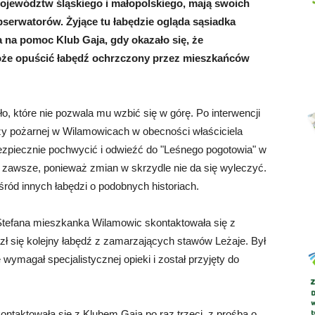
ojewództw śląskiego i małopolskiego, mają swoich
serwatorów. Żyjące tu łabędzie ogląda sąsiadka
 na pomoc Klub Gaja, gdy okazało się, że
oże opuścić łabędź ochrzczony przez mieszkańców
Abrys
 które nie pozwala mu wzbić się w górę. Po interwencji
ży pożarnej w Wilamowicach w obecności właściciela
bezpiecznie pochwycić i odwieźć do "Leśnego pogotowia" w
na zawsze, ponieważ zmian w skrzydle nie da się wyleczyć.
ód innych łabędzi o podobnych historiach.
Stefana mieszkanka Wilamowic skontaktowała się z
zł się kolejny łabędź z zamarzających stawów Leżaje. Był
wymagał specjalistycznej opieki i został przyjęty do
ontaktowała się z Klubem Gaja po raz trzeci, z prośbą o