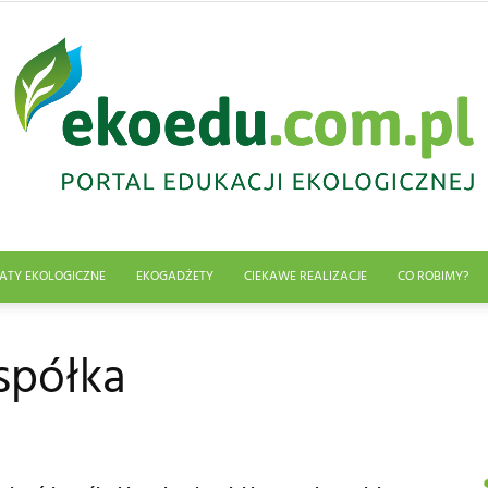
ATY EKOLOGICZNE
EKOGADŻETY
CIEKAWE REALIZACJE
CO ROBIMY?
Edukacja
spółka
ekologiczna