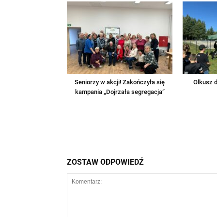
Seniorzy w akcji! Zakończyła się
Olkusz d
kampania „Dojrzała segregacja”
ZOSTAW ODPOWIEDŹ