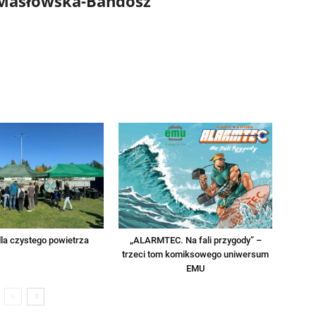
 Masłowska-Bandosz
la czystego powietrza
„ALARMTEC. Na fali przygody” –
trzeci tom komiksowego uniwersum
EMU