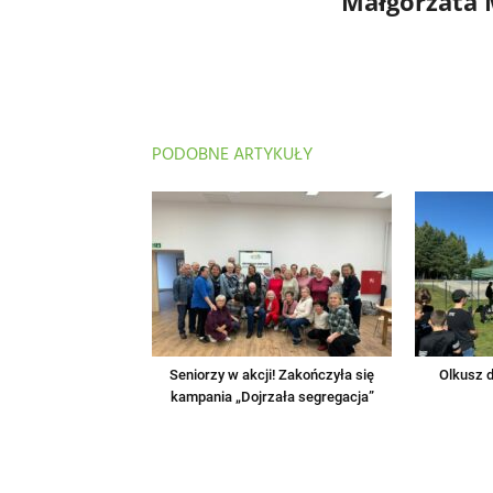
Małgorzata
PODOBNE ARTYKUŁY
Seniorzy w akcji! Zakończyła się
Olkusz d
kampania „Dojrzała segregacja”