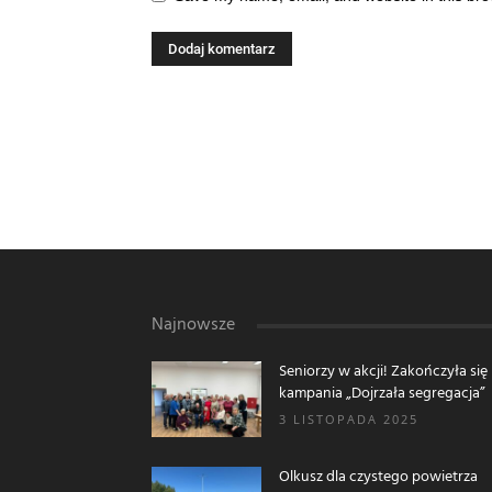
Najnowsze
Seniorzy w akcji! Zakończyła się
kampania „Dojrzała segregacja”
3 LISTOPADA 2025
Olkusz dla czystego powietrza