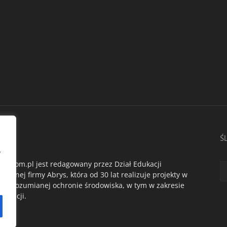
AS
Ś
,
du.com.pl jest redagowany przez Dział Edukacji
ogicznej firmy Abrys, która od 30 lat realizuje projekty w
oko rozumianej ochronie środowiska, w tym w zakresie
dukacji.