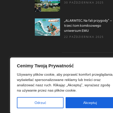
30 PAŹDZIERNIKA 2025
„ALARMTEC. Na fali przygody” –
trzeci tom komiksowego
uniwersum EMU
22 PAŹDZIERNIKA 2025
Cenimy Twoją Prywatność
O N
Używamy plików cookie, aby poprawić komfort przeglądania
wyświetlać spersonalizowane reklamy lub treści oraz
Ekoe
analizować nasz ruch. Klikając „Akceptuj”, wyrażasz zgodę
Ekol
na używanie przez nas plików cookie.
szer
ekoe
Odrzuć
Akceptuj