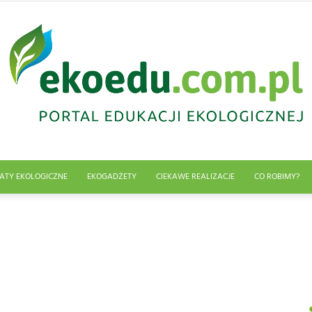
ATY EKOLOGICZNE
EKOGADŻETY
CIEKAWE REALIZACJE
CO ROBIMY?
Edukacja
ekologiczna