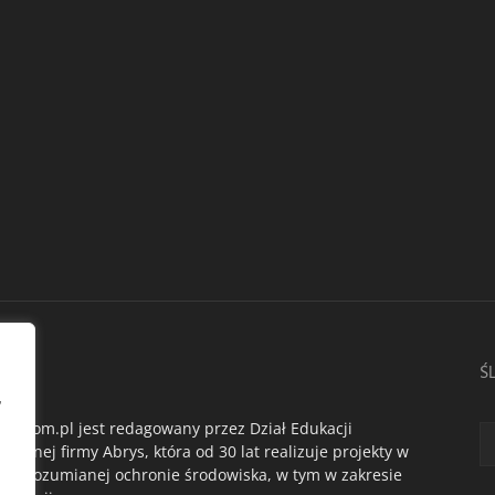
AS
Ś
,
du.com.pl jest redagowany przez Dział Edukacji
ogicznej firmy Abrys, która od 30 lat realizuje projekty w
oko rozumianej ochronie środowiska, w tym w zakresie