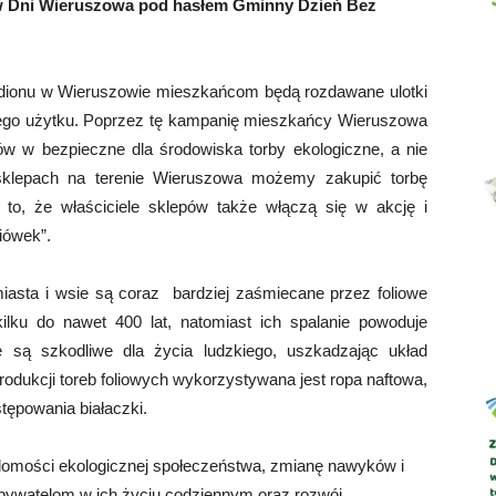
w Dni Wieruszowa pod hasłem Gminny Dzień Bez
adionu w Wieruszowie mieszkańcom będą rozdawane ulotki
Abrys
tnego użytku. Poprzez tę kampanię mieszkańcy Wieruszowa
w w bezpieczne dla środowiska torby ekologiczne, a nie
 sklepach na terenie Wieruszowa możemy zakupić torbę
a to, że właściciele sklepów także włączą się w akcję i
iówek”.
 miasta i wsie są coraz bardziej zaśmiecane przez foliowe
ilku do nawet 400 lat, natomiast ich spalanie powoduje
e są szkodliwe dla życia ludzkiego, uszkadzając układ
rodukcji toreb foliowych wykorzystywana jest ropa naftowa,
tępowania białaczki.
omości ekologicznej społeczeństwa, zmianę nawyków i
bywatelom w ich życiu codziennym oraz rozwój