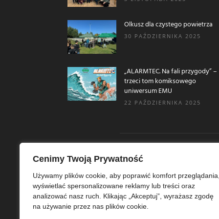
Olkusz dla czystego powietrza
30 PAŹDZIERNIKA 2025
„ALARMTEC. Na fali przygody” –
trzeci tom komiksowego
uniwersum EMU
22 PAŹDZIERNIKA 2025
Cenimy Twoją Prywatność
O N
Używamy plików cookie, aby poprawić komfort przeglądania
wyświetlać spersonalizowane reklamy lub treści oraz
Ekoe
analizować nasz ruch. Klikając „Akceptuj”, wyrażasz zgodę
Ekol
na używanie przez nas plików cookie.
szer