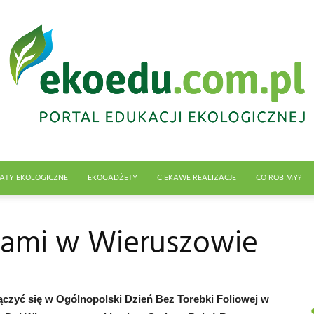
ATY EKOLOGICZNE
EKOGADŻETY
CIEKAWE REALIZACJE
CO ROBIMY?
Edukacja
kami w Wieruszowie
ekologiczna
ączyć się w Ogólnopolski Dzień Bez Torebki Foliowej w