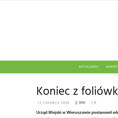
AKTUALNOŚCI
WARSZT
Koniec z foliów
3056
0
13 CZERWCA 2008
Urząd Miejski w Wieruszowie postanowił wł