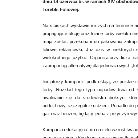
dniu 14 czerwca br. w ramach XIV obchodó
Torebki Foliowej.
Na stoiskach wystawienniczych na terenie St
propagujące akcję oraz lniane torby wielokro
mają zostać przekonani do pakowania zakupó
foliowe reklamówki. Już dziś w niektórych
wielokrotnego użytku. Organizatorzy liczą n
zaproponują alternatywę dla jednorazowych „fol
Inicjatorzy kampanii podkreślają, że polskie
torby. Rozkład tego typu odpadów trwa od k
uwalnianie się do środowiska dioksyn, któr
oddechowy, szczególnie u dzieci. Ponadto do p
gaz oraz benzen, będący jedną z przyczyn wys
Kampania edukacyjna ma na celu wzrost świad
przyzwyczajeń, które towarzyszą wszystkim o