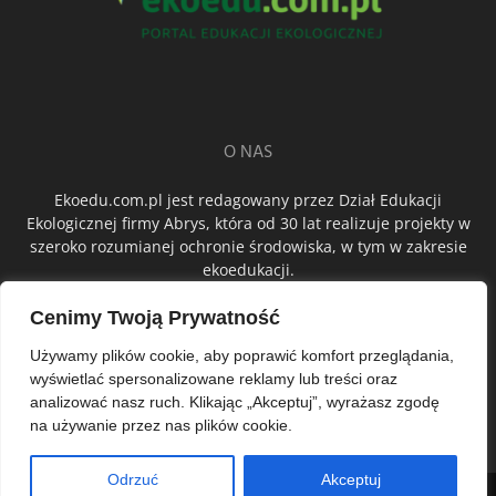
O NAS
Ekoedu.com.pl jest redagowany przez Dział Edukacji
Ekologicznej firmy Abrys, która od 30 lat realizuje projekty w
szeroko rozumianej ochronie środowiska, w tym w zakresie
ekoedukacji.
Cenimy Twoją Prywatność
ŚLEDŹ NAS
Używamy plików cookie, aby poprawić komfort przeglądania,
wyświetlać spersonalizowane reklamy lub treści oraz
analizować nasz ruch. Klikając „Akceptuj”, wyrażasz zgodę
na używanie przez nas plików cookie.
Odrzuć
Akceptuj