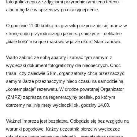
fotograficznego ze zdjęciami przyrodniczymi tego terenu –
album będzie w sprzedaży po okazyjnej cenie.
O godzinie 11.00 krótką rozgrzewką rozpocznie się marsz w
stronę cudu przyrodniczego jakim są śnieżyce – delikatne
„białe fiołki” rosnące masowo w jarze okolic Starczanowa.
Warto zabrać ze sobą aparaty i zabrać tym samym z
wycieczki dokument fotograficzny dla nieobecnych. Choć
trasa liczy zaledwie 5 km, organizatorzy chcą przeznaczyć
samym Jarze przeznaczymy nieco czasu na samodzielną
„kontemplację” rezerwatu. W drodze powrotnej Organizator
(ZMPZ) zaprasza na regeneracyjny posiłek, po którym
dotrzemy na linię mety wycieczki ok. godziny 14.00.
Ważne! Impreza jest bezpłatna. Odbędzie się bez względu na
warunki pogodowe. Każdy uczestnik bierze w wycieczce
udział na własną odpowiedzialność – organizatorzy proszą