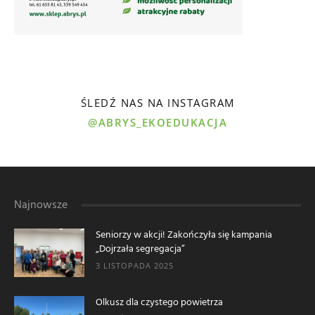
ŚLEDŹ NAS NA INSTAGRAM
@ABRYS_EKOEDUKACJA
Najnowsze
Seniorzy w akcji! Zakończyła się kampania
„Dojrzała segregacja”
3 LISTOPADA 2025
Olkusz dla czystego powietrza