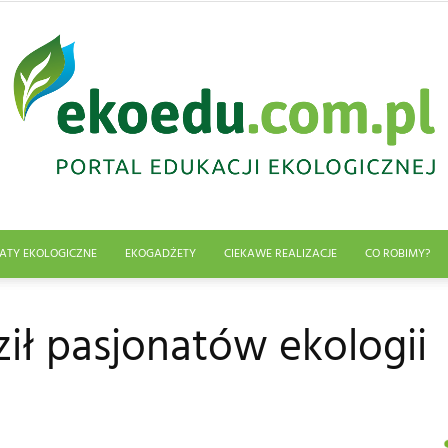
ATY EKOLOGICZNE
EKOGADŻETY
CIEKAWE REALIZACJE
CO ROBIMY?
Edukacja
ił pasjonatów ekologii
ekologiczna