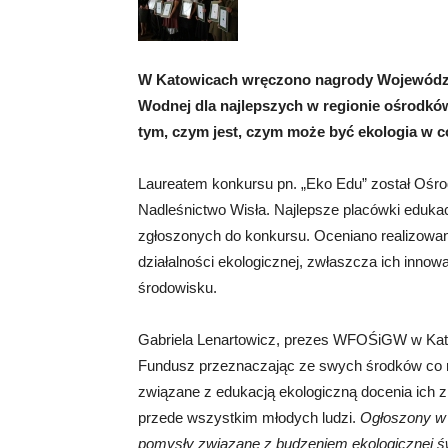
W Katowicach wręczono nagrody Wojewódz
Wodnej dla najlepszych w regionie ośrodkó
tym, czym jest, czym może być ekologia w 
Laureatem konkursu pn. „Eko Edu” został Ośro
Nadleśnictwo Wisła. Najlepsze placówki edukac
zgłoszonych do konkursu. Oceniano realizowan
działalności ekologicznej, zwłaszcza ich inno
środowisku.
Gabriela Lenartowicz, prezes WFOŚiGW w Kato
Fundusz przeznaczając ze swych środków co ro
związane z edukacją ekologiczną docenia ich z
przede wszystkim młodych ludzi.
Ogłoszony w 
pomysły związane z budzeniem ekologicznej św