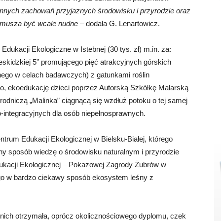
nnych zachowań przyjaznych środowisku i przyrodzie oraz
ie musza być wcale nudne
– dodała G. Lenartowicz.
ukacji Ekologiczne w Istebnej (30 tys. zł) m.in. za:
eskidzkiej 5” promującego pięć atrakcyjnych górskich
nego w celach badawczych) z gatunkami roślin
go, ekoedukację dzieci poprzez Autorską Szkółkę Malarską
odniczą „Malinka” ciągnącą się wzdłuż potoku o tej samej
-integracyjnych dla osób niepełnosprawnych.
trum Edukacji Ekologicznej w Bielsku-Białej, którego
ny sposób wiedzę o środowisku naturalnym i przyrodzie
ukacji Ekologicznej – Pokazowej Zagrody Żubrów w
ego w bardzo ciekawy sposób ekosystem leśny z
 nich otrzymała, oprócz okolicznościowego dyplomu, czek