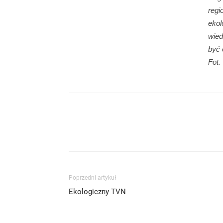
regi
ekol
wied
być 
Fot
Poprzedni artykuł
Ekologiczny TVN