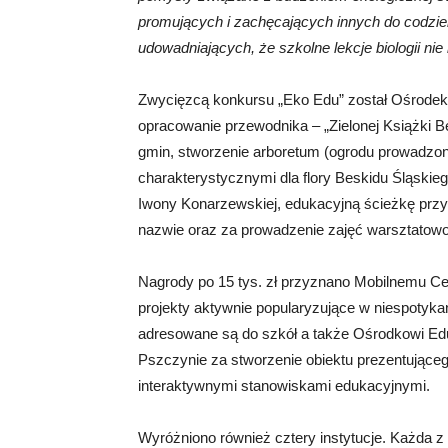
promujących i zachęcających innych do codzie
udowadniających, że szkolne lekcje biologii n
Zwycięzcą konkursu „Eko Edu” został Ośrodek Ed
opracowanie przewodnika – „Zielonej Książki B
gmin, stworzenie arboretum (ogrodu prowadzo
charakterystycznymi dla flory Beskidu Śląskie
Iwony Konarzewskiej, edukacyjną ścieżkę przyr
nazwie oraz za prowadzenie zajęć warsztatowo
Nagrody po 15 tys. zł przyznano Mobilnemu Cen
projekty aktywnie popularyzujące w niespotyka
adresowane są do szkół a także Ośrodkowi Ed
Pszczynie za stworzenie obiektu prezentując
interaktywnymi stanowiskami edukacyjnymi.
Wyróżniono również cztery instytucje. Każda z