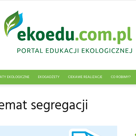
ATY EKOLOGICZNE
EKOGADŻETY
CIEKAWE REALIZACJE
CO ROBIMY?
Edukacja
temat segregacji
ekologiczna