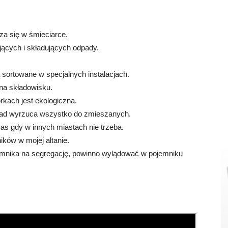
za się w śmieciarce.
ających i składujących odpady.
 sortowane w specjalnych instalacjach.
 na składowisku.
kach jest ekologiczna.
ąsiad wyrzuca wszystko do zmieszanych.
s gdy w innych miastach nie trzeba.
ików w mojej altanie.
emnika na segregację, powinno wylądować w pojemniku