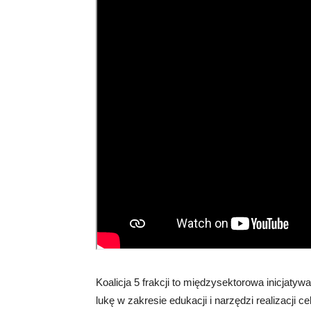
Koalicja 5 frakcji to międzysektorowa inicjatywa
lukę w zakresie edukacji i narzędzi realizacji