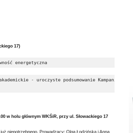
ckiego 17)
wność energetyczna
akademickie - uroczyste podsumowanie Kampanii Ekol
3.00 w holu głównym WKŚiR, przy ul. Słowackiego 17
 już niepotrzebnego. Prowadzący: Olga Łodzińska i Anna