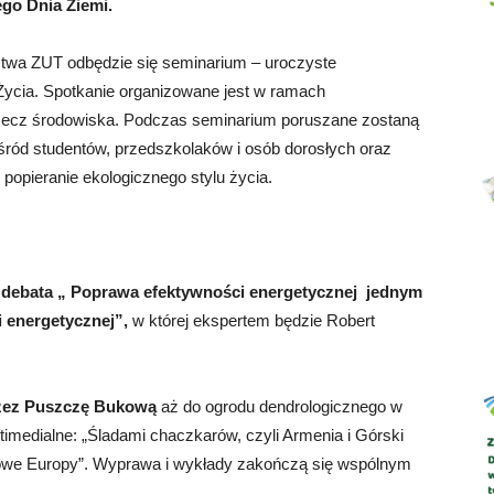
go Dnia Ziemi.
ctwa ZUT odbędzie się seminarium –
uroczyste
ycia. Spotkanie organizowane jest w ramach
Abrys
 rzecz środowiska. Podczas seminarium poruszane zostaną
ród studentów, przedszkolaków i osób dorosłych oraz
popieranie ekologicznego stylu życia.
ę
debata „
Poprawa efektywności energetycznej jednym
i energetycznej
”,
w której ekspertem będzie
Robert
rzez Puszczę Bukową
aż do ogrodu dendrologicznego w
ltimedialne: „Śladami chaczkarów, czyli Armenia i Górski
gowe Europy”. Wyprawa i wykłady zakończą się wspólnym