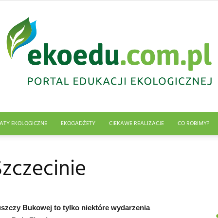
ATY EKOLOGICZNE
EKOGADŻETY
CIEKAWE REALIZACJE
CO ROBIMY?
Edukacja
Szczecinie
ekologiczna
szczy Bukowej to tylko niektóre wydarzenia