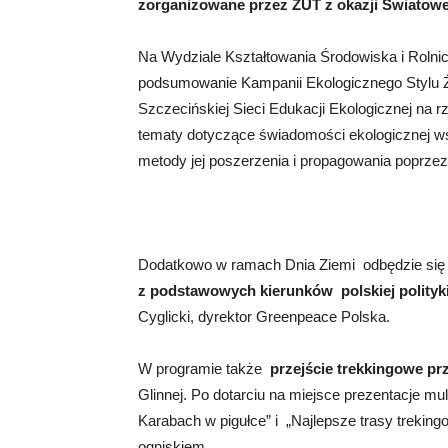
zorganizowane przez ZUT z okazji Światowe
Na Wydziale Kształtowania Środowiska i Rolni
podsumowanie Kampanii Ekologicznego Stylu Ż
Szczecińskiej Sieci Edukacji Ekologicznej na
tematy dotyczące świadomości ekologicznej wś
metody jej poszerzenia i propagowania poprzez 
Dodatkowo w ramach Dnia Ziemi
odbędzie si
z podstawowych kierunków polskiej polityk
Cyglicki, dyrektor Greenpeace Polska.
W programie także
przejście trekkingowe p
Glinnej. Po dotarciu na miejsce prezentacje mu
Karabach w pigułce” i
„Najlepsze trasy trekin
ogniskiem.