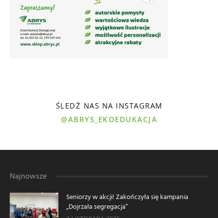
ŚLEDŹ NAS NA INSTAGRAM
@ABRYS_EKOEDUKACJA
Najnowsze
Seniorzy w akcji! Zakończyła się kampania
„Dojrzała segregacja”