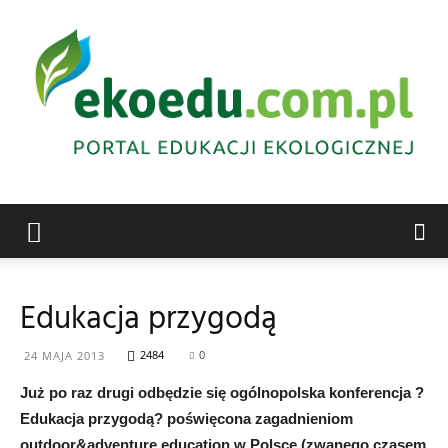
Edukacja
Edukacja przygodą
ekologiczna
2484
0
24 MAJA 2013
Już po raz drugi odbędzie się ogólnopolska konferencja ?
Edukacja przygodą? poświęcona zagadnieniom
Abrys
outdoor&adventure education w Polsce (zwanego czasem