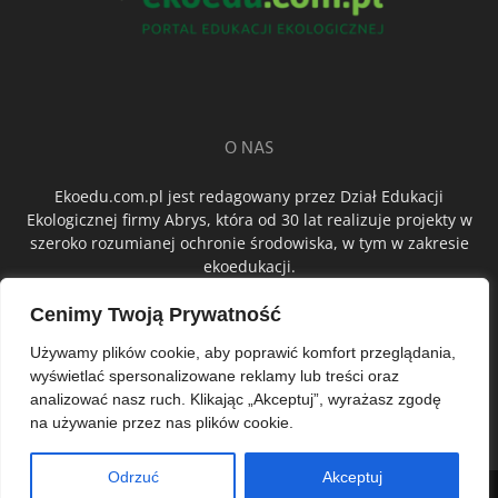
O NAS
Ekoedu.com.pl jest redagowany przez Dział Edukacji
Ekologicznej firmy Abrys, która od 30 lat realizuje projekty w
szeroko rozumianej ochronie środowiska, w tym w zakresie
ekoedukacji.
Cenimy Twoją Prywatność
ŚLEDŹ NAS
Używamy plików cookie, aby poprawić komfort przeglądania,
wyświetlać spersonalizowane reklamy lub treści oraz
analizować nasz ruch. Klikając „Akceptuj”, wyrażasz zgodę
na używanie przez nas plików cookie.
Odrzuć
Akceptuj
© Abrys Sp. z o.o.