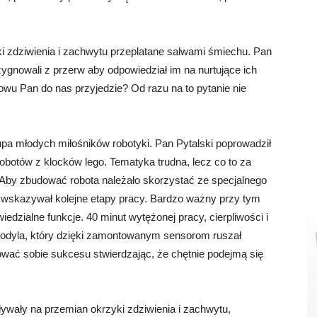
 zdziwienia i zachwytu przeplatane salwami śmiechu. Pan
ezygnowali z przerw aby odpowiedział im na nurtujące ich
owu Pan do nas przyjedzie? Od razu na to pytanie nie
upa młodych miłośników robotyki. Pan Pytalski poprowadził
botów z klocków lego. Tematyka trudna, lecz co to za
 Aby zbudować robota należało skorzystać ze specjalnego
 wskazywał kolejne etapy pracy. Bardzo ważny przy tym
iedzialne funkcje. 40 minut wytężonej pracy, cierpliwości i
odyla, który dzięki zamontowanym sensorom ruszał
ować sobie sukcesu stwierdzając, że chętnie podejmą się
ywały na przemian okrzyki zdziwienia i zachwytu,