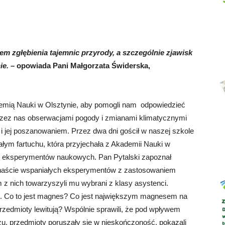
m zgłębienia tajemnic przyrody, a szczególnie zjawisk
Abrys
ie.
– opowiada Pani Małgorzata Świderska,
emią Nauki w Olsztynie, aby pomogli nam odpowiedzieć
zez nas obserwacjami pogody i zmianami klimatycznymi
i jej poszanowaniem. Przez dwa dni gościł w naszej szkole
iałym fartuchu, która przyjechała z Akademii Nauki w
at eksperymentów naukowych. Pan Pytalski zapoznał
naście wspaniałych eksperymentów z zastosowaniem
 nich towarzyszyli mu wybrani z klasy asystenci.
 np. Co to jest magnes? Co jest największym magnesem na
rzedmioty lewitują? Wspólnie sprawili, że pod wpływem
u, przedmioty poruszały się w nieskończoność, pokazali