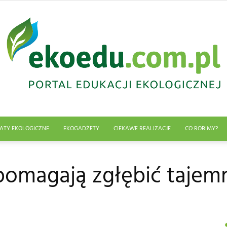
ATY EKOLOGICZNE
EKOGADŻETY
CIEKAWE REALIZACJE
CO ROBIMY?
Edukacja
omagają zgłębić tajemn
ekologiczna