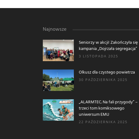
Najnowsze
Seniorzy w akcji! Zakończyła się
kampania „Dojrzała segregacja”
3 LISTOPADA 2025
Olkusz dla czystego powietrza
30 PAŹDZIERNIKA 2025
„ALARMTEC. Na fali przygody” –
trzeci tom komiksowego
uniwersum EMU
22 PAŹDZIERNIKA 2025