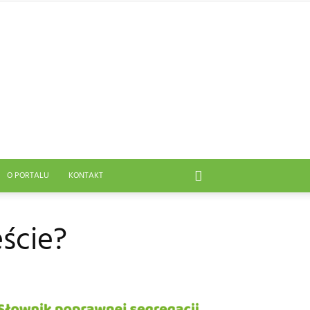
O PORTALU
KONTAKT
ście?