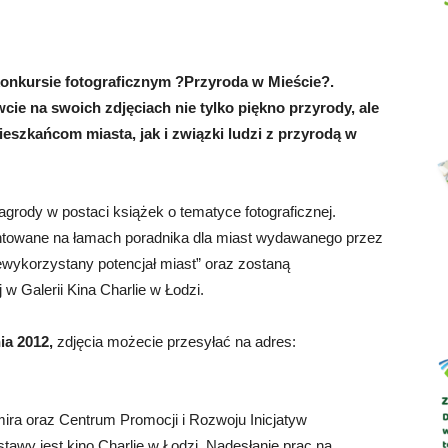
konkursie fotograficznym ?Przyroda w Mieście?.
Abrys
cie na swoich zdjęciach nie tylko piękno przyrody, ale
ieszkańcom miasta, jak i związki ludzi z przyrodą w
grody w postaci książek o tematyce fotograficznej.
ntowane na łamach poradnika dla miast wydawanego przez
ewykorzystany potencjał miast” oraz zostaną
 Galerii Kina Charlie w Łodzi.
ia 2012,
zdjęcia możecie przesyłać na adres:
ira oraz Centrum Promocji i Rozwoju Inicjatyw
wy jest kino Charlie w Łodzi. Nadesłanie prac na