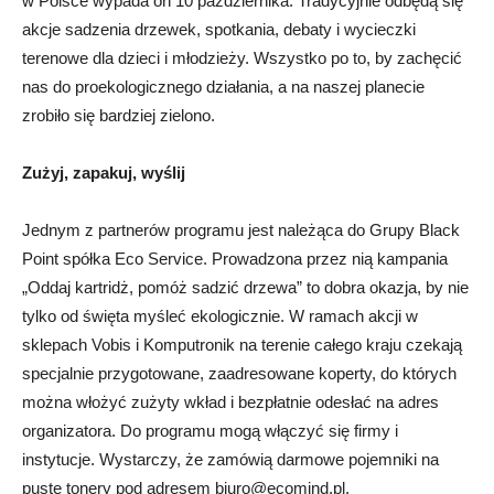
w Polsce wypada on 10 października. Tradycyjnie odbędą się
akcje sadzenia drzewek, spotkania, debaty i wycieczki
terenowe dla dzieci i młodzieży. Wszystko po to, by zachęcić
nas do proekologicznego działania, a na naszej planecie
zrobiło się bardziej zielono.
Zużyj, zapakuj, wyślij
Jednym z partnerów programu jest należąca do Grupy Black
Point spółka Eco Service. Prowadzona przez nią kampania
„Oddaj kartridż, pomóż sadzić drzewa” to dobra okazja, by nie
tylko od święta myśleć ekologicznie. W ramach akcji w
sklepach Vobis i Komputronik na terenie całego kraju czekają
specjalnie przygotowane, zaadresowane koperty, do których
można włożyć zużyty wkład i bezpłatnie odesłać na adres
organizatora. Do programu mogą włączyć się firmy i
instytucje. Wystarczy, że zamówią darmowe pojemniki na
puste tonery pod adresem
biuro@ecomind.pl
.