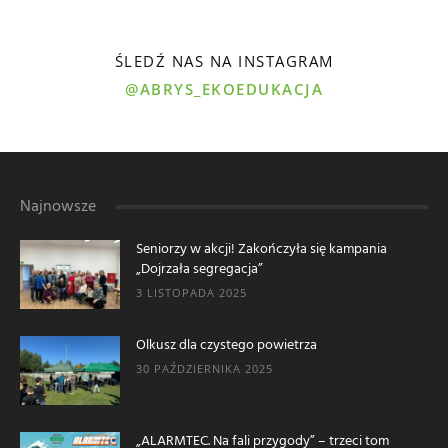
ŚLEDŹ NAS NA INSTAGRAM
@ABRYS_EKOEDUKACJA
Najnowsze
Seniorzy w akcji! Zakończyła się kampania
„Dojrzała segregacja”
3 LISTOPADA 2025
Olkusz dla czystego powietrza
30 PAŹDZIERNIKA 2025
„ALARMTEC. Na fali przygody” – trzeci tom