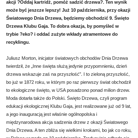
akcji ?Oddaj kartridż, pomóż sadzić drzewa?. Ten wynik
może być jeszcze lepszy! Już 10 października, przy okazji
Światowego Dnia Drzewa, będziemy obchodzić 9. Święto
Drzewa Klubu Gaja. To dobra okazja, by pomyśleć w
trybie ?eko? i oddać zużyte wkłady atramentowe do
recyklingu.
Juliusz Morton, inicjator światowych obchodów Dnia Drzewa
twierdził, że „Inne święta służą jedynie przypomnieniu, dzień
drzewa wskazuje zaś na przyszłość”. I to zieloną przyszłość,
bo już w 1872 roku, w którym po raz pierwszy świat obchodził
to ekologiczne święto, w USA posadzono ponad milion drzew.
Moda dotarła także do Polski. Święto Drzewa, czyli program
edukacji ekologicznej Klubu Gaja, jest realizowane już od 9 lat,
a jego inauguracją jest właśnie ogólnopolska i
międzynarodowa akcja sadzenia drzew z okazji Światowego
Dnia Drzewa. A ten zbliża się wielkimi krokami, bo jak co roku,