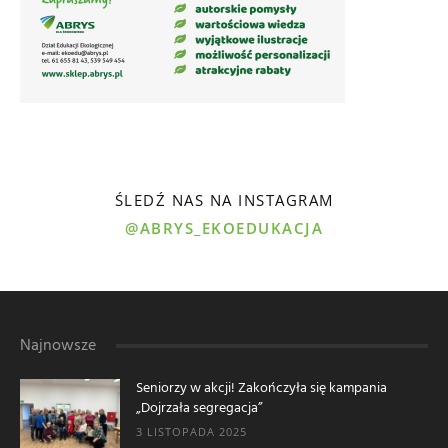
ŚLEDŹ NAS NA INSTAGRAM
@ABRYS_EKOEDUKACJA
Najnowsze
Seniorzy w akcji! Zakończyła się kampania
„Dojrzała segregacja”
3 LISTOPADA 2025