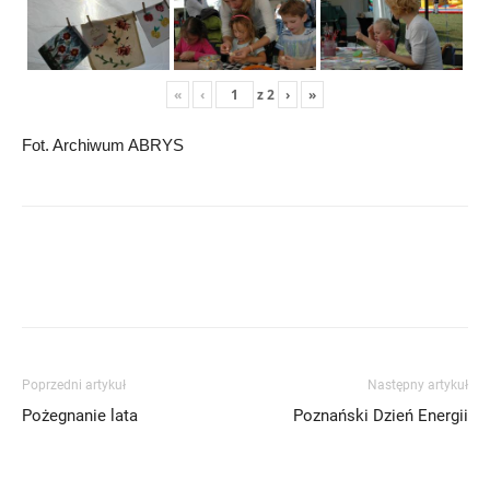
«
‹
z
2
›
»
Fot. Archiwum ABRYS
Poprzedni artykuł
Następny artykuł
Pożegnanie lata
Poznański Dzień Energii