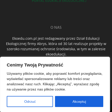
O NAS
Ekoedu.com.pl jest redagowany przez Dział Edukacji
Ekologicznej firmy Abrys, która od 30 lat realizuje projekty w
szeroko rozumianej ochronie środowiska, w tym w zakresie
ekoedukacji.
Cenimy Twoją Prywatność
ŚLEDŹ NAS
Używamy plików cookie, aby poprawić komfort przeglądania,
wyświetlać spersonalizowane reklamy lub treści oraz
analizować nasz ruch. Klikając „Akceptuj”, wyrażasz zgodę
na używanie przez nas plików cookie.
Odrzuć
Akceptuj
© Abrys Sp. z o.o.