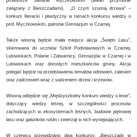
profesorze Stefanie Myczkowskim (wielki przyrodnik
związany z Bieszczadami), „O czym szumią drzewa” –
konkurs literacki i plastyczny w ramach konkursu wiedzy o
prof. Myczkowskim, patronie Gimnazjum w Czarnej.
Także wiosną będzie miała miejsce akcja „Święto Lasu",
skierowana do uczniów Szkół Podstawowych w Czarnej,
Lutowiskach, Polanie i Zatwarnicy, Gimnazjów w Czarnej i w
Lutowiskach oraz dorosłych mieszkańców gminy. Akcja
polegać będzie na przedstawieniu tematów odnowień, zalesień
oraz zadrzewień wraz z sadzeniem drzew i krzewów.
Wiosną odbędzie się „Międzyszkolny konkurs wiedzy o lesie”,
dotyczący wiedzy leśnej, w szczególności procesów
zachodzących w ekosystemach leśnych, budowie piętrowej
lasu oraz gatunków roślin i zwierząt w nich występujących.
W czerwcu przewidziano dwa konkursy: „Bieszczady w