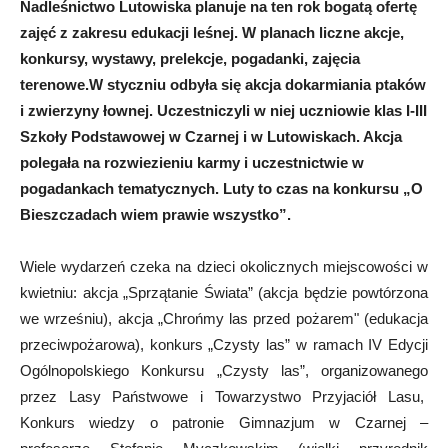
Nadleśnictwo Lutowiska planuje na ten rok bogatą ofertę
zajęć z zakresu edukacji leśnej. W planach liczne akcje,
konkursy, wystawy, prelekcje, pogadanki, zajęcia
terenowe.W styczniu odbyła się akcja dokarmiania ptaków
i zwierzyny łownej. Uczestniczyli w niej uczniowie klas I-III
Szkoły Podstawowej w Czarnej i w Lutowiskach. Akcja
polegała na rozwiezieniu karmy i uczestnictwie w
pogadankach tematycznych. Luty to czas na konkursu „O
Bieszczadach wiem prawie wszystko”.
Wiele wydarzeń czeka na dzieci okolicznych miejscowości w
kwietniu: akcja „Sprzątanie Świata” (akcja będzie powtórzona
we wrześniu), akcja „Chrońmy las przed pożarem" (edukacja
przeciwpożarowa), konkurs „Czysty las” w ramach IV Edycji
Ogólnopolskiego Konkursu „Czysty las”, organizowanego
przez Lasy Państwowe i Towarzystwo Przyjaciół Lasu,
Konkurs wiedzy o patronie Gimnazjum w Czarnej –