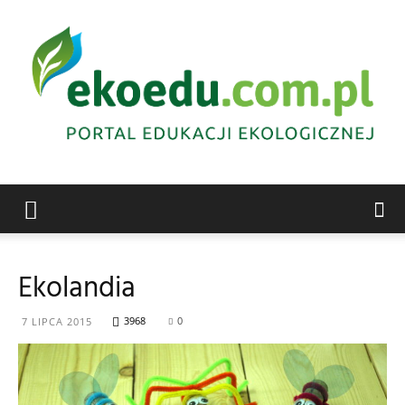
Edukacja
Ekolandia
ekologiczna
3968
0
7 LIPCA 2015
Abrys