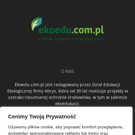
O NAS
Ekoedu.com.pl jest redagowany przez Dział Edukacji
Ekologicznej firmy Abrys, która od 30 lat realizuje projekty w
szeroko rozumianej ochronie środowiska, w tym w zakresie
ekoedukacji.
Cenimy Twoją Prywatność
ŚLEDŹ NAS
Używamy plików cookie, aby poprawić komfort przeglądania,
wyświetlać spersonalizowane reklamy lub treści oraz