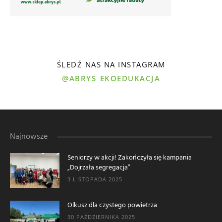
ŚLEDŹ NAS NA INSTAGRAM
@ABRYS_EKOEDUKACJA
Najnowsze
Seniorzy w akcji! Zakończyła się kampania
„Dojrzała segregacja”
3 LISTOPADA 2025
Olkusz dla czystego powietrza
30 PAŹDZIERNIKA 2025