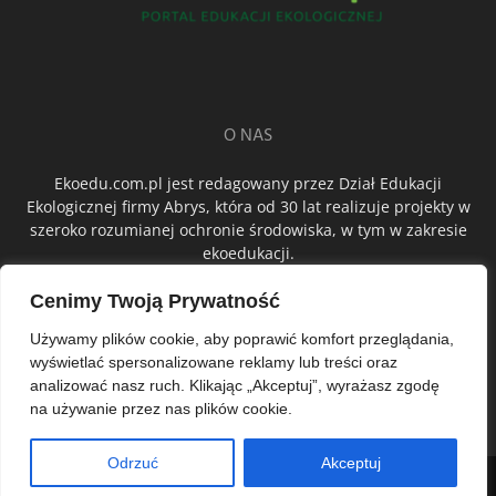
O NAS
Ekoedu.com.pl jest redagowany przez Dział Edukacji
Ekologicznej firmy Abrys, która od 30 lat realizuje projekty w
szeroko rozumianej ochronie środowiska, w tym w zakresie
ekoedukacji.
Cenimy Twoją Prywatność
ŚLEDŹ NAS
Używamy plików cookie, aby poprawić komfort przeglądania,
wyświetlać spersonalizowane reklamy lub treści oraz
analizować nasz ruch. Klikając „Akceptuj”, wyrażasz zgodę
na używanie przez nas plików cookie.
Odrzuć
Akceptuj
© Abrys Sp. z o.o.