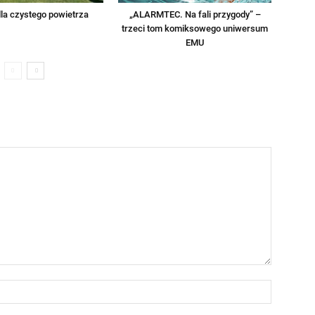
la czystego powietrza
„ALARMTEC. Na fali przygody” –
trzeci tom komiksowego uniwersum
EMU