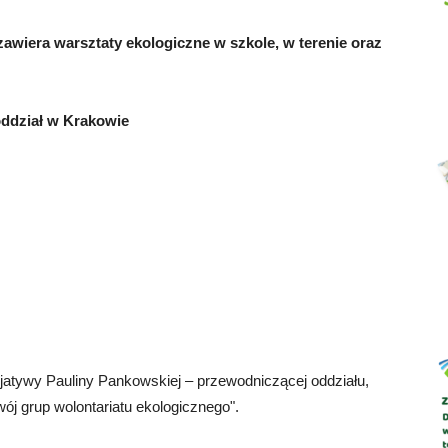
awiera warsztaty ekologiczne w szkole, w terenie oraz
Abrys
oddział w Krakowie
cjatywy Pauliny Pankowskiej – przewodniczącej oddziału,
ój grup wolontariatu ekologicznego".