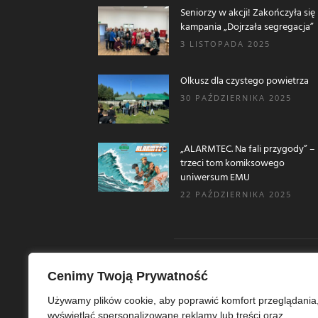
Seniorzy w akcji! Zakończyła się
kampania „Dojrzała segregacja”
3 LISTOPADA 2025
Olkusz dla czystego powietrza
30 PAŹDZIERNIKA 2025
„ALARMTEC. Na fali przygody” –
trzeci tom komiksowego
uniwersum EMU
22 PAŹDZIERNIKA 2025
Cenimy Twoją Prywatność
O N
Używamy plików cookie, aby poprawić komfort przeglądania
wyświetlać spersonalizowane reklamy lub treści oraz